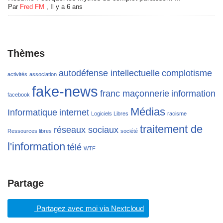
Par
Fred FM
,
Il y a 6 ans
Thèmes
autodéfense intellectuelle
complotisme
activités
association
fake-news
franc maçonnerie
information
facebook
Médias
Informatique
internet
Logiciels Libres
racisme
traitement de
réseaux sociaux
Ressources libres
société
l'information
télé
WTF
Partage
Partagez avec moi via Nextcloud