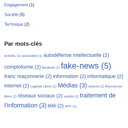
Engagement
(1)
Société
(5)
Technique
(2)
Par mots-clés
autodéfense intellectuelle
(2)
activités
(1)
association
(1)
fake-news
(5)
complotisme
(2)
facebook
(1)
franc maçonnerie
(2)
information
(2)
Informatique
(2)
Médias
(3)
internet
(2)
Logiciels Libres
(1)
racisme
(1)
Ressources
traitement de
réseaux sociaux
(2)
libres
(1)
société
(1)
l'information
(3)
télé
(2)
WTF
(1)