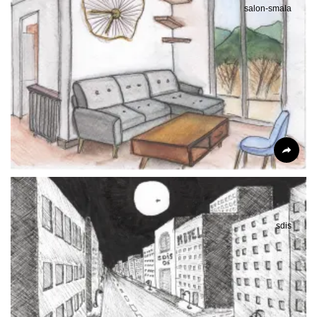
salon-smala
sdis