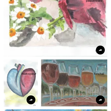
paquerettes
mon-coeur
funchal