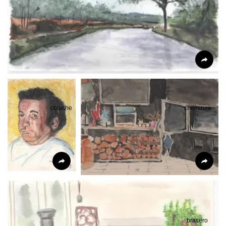
coluche
cheminee
brasero