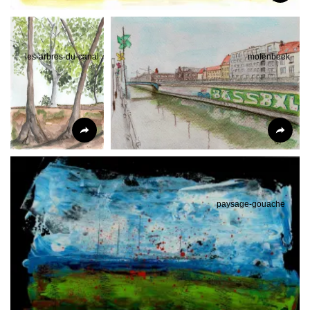
les-arbres-du-canal
molenbeek
paysage-gouache