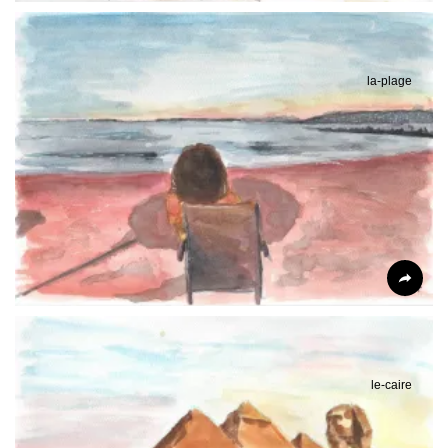
la-plage
le-caire