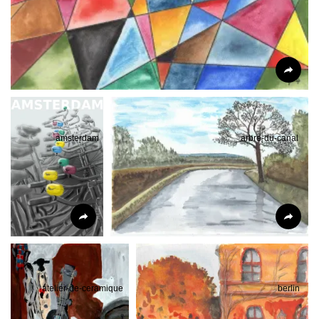
amsterdam
arbre-du-canal
atelier-de-ceramique
berlin