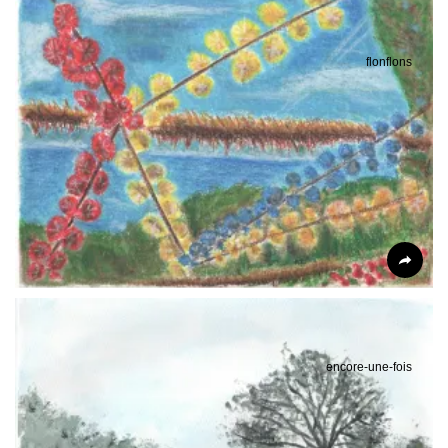
flonflons
encore-une-fois