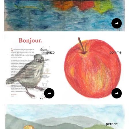
zoizo
pomme
petit-dej